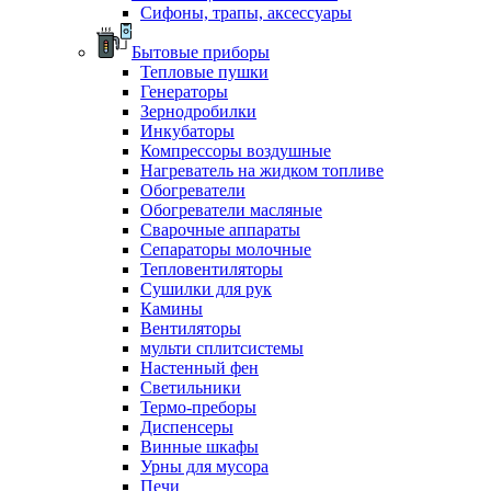
Сифоны, трапы, аксессуары
Бытовые приборы
Тепловые пушки
Генераторы
Зернодробилки
Инкубаторы
Компрессоры воздушные
Нагреватель на жидком топливе
Обогреватели
Обогреватели масляные
Сварочные аппараты
Сепараторы молочные
Тепловентиляторы
Сушилки для рук
Камины
Вентиляторы
мульти сплитсистемы
Настенный фен
Светильники
Термо-преборы
Диспенсеры
Винные шкафы
Урны для мусора
Печи