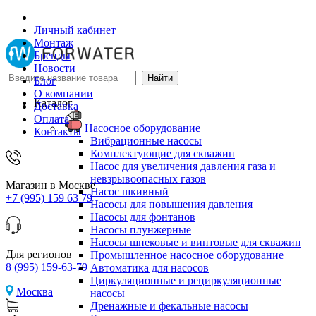
Личный кабинет
Монтаж
Бренды
Новости
Блог
О компании
Каталог
Доставка
Оплата
Насосное оборудование
Контакты
Вибрационные насосы
Комплектующие для скважин
Насос для увеличения давления газа и
невзрывоопасных газов
Магазин в Москве
Насос шкивный
+7 (995) 159 63 79
Насосы для повышения давления
Насосы для фонтанов
Насосы плунжерные
Насосы шнековые и винтовые для скважин
Для регионов
Промышленное насосное оборудование
8 (995) 159-63-79
Автоматика для насосов
Циркуляционные и рециркуляционные
Москва
насосы
Дренажные и фекальные насосы