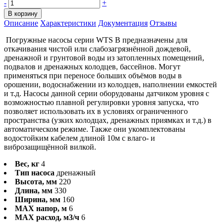
-
+
В корзину
Описание
Характеристики
Документация
Отзывы
Погружные насосы серии WTS B предназначены для
откачивания чистой или слабозагрязнённой дождевой,
дренажной и грунтовой воды из затопленных помещений,
подвалов и дренажных колодцев, бассейнов. Могут
применяться при переносе больших объёмов воды в
орошении, водоснабжении из колодцев, наполнении емкостей
и т.д. Насосы данной серии оборудованы датчиком уровня с
возможностью плавной регулировки уровня запуска, что
позволяет использовать их в условиях ограниченного
пространства (узких колодцах, дренажных приямках и т.д.) в
автоматическом режиме. Также они укомплектованы
водостойким кабелем длиной 10м с влаго- и
виброзащищённой вилкой.
Вес, кг
4
Тип насоса
дренажный
Высота, мм
220
Длина, мм
330
Ширина, мм
160
MAX напор, м
6
MAX расход, м3/ч
6