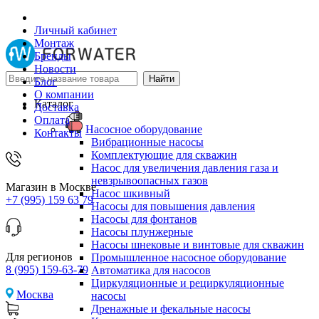
Личный кабинет
Монтаж
Бренды
Новости
Блог
О компании
Каталог
Доставка
Оплата
Насосное оборудование
Контакты
Вибрационные насосы
Комплектующие для скважин
Насос для увеличения давления газа и
невзрывоопасных газов
Магазин в Москве
Насос шкивный
+7 (995) 159 63 79
Насосы для повышения давления
Насосы для фонтанов
Насосы плунжерные
Насосы шнековые и винтовые для скважин
Для регионов
Промышленное насосное оборудование
8 (995) 159-63-79
Автоматика для насосов
Циркуляционные и рециркуляционные
Москва
насосы
Дренажные и фекальные насосы