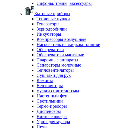
Сифоны, трапы, аксессуары
Бытовые приборы
Тепловые пушки
Генераторы
Зернодробилки
Инкубаторы
Компрессоры воздушные
Нагреватель на жидком топливе
Обогреватели
Обогреватели масляные
Сварочные аппараты
Сепараторы молочные
Тепловентиляторы
Сушилки для рук
Камины
Вентиляторы
мульти сплитсистемы
Настенный фен
Светильники
Термо-преборы
Диспенсеры
Винные шкафы
Урны для мусора
Печи