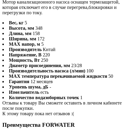
Мотор канализационного насоса оснащен термозащитой,
которая отключает его в случае перегрева,блокировки и
перегрузки по току.
Вес, кг
5
Высота, мм
348
Длина, мм
158
Ширина, мм
172
MAX напор, м
5
Производитель
Китай
Напряжение, В
220
Мощность, Вт
250
Диаметр присоединения, мм
23/28
Производительность насоса (л/мин)
100
MAX температура перекачиваемой жидкости
50
Гарантия
12 месяцев
Уровень шума, дБ
-
Измельчитель
есть
Количество водазоборных точек
1
Отзывы к товару Вы сможете оставить в личном кабинете
после покупки.
К этому товару пока нет отзывов :(
Преимущества FORWATER