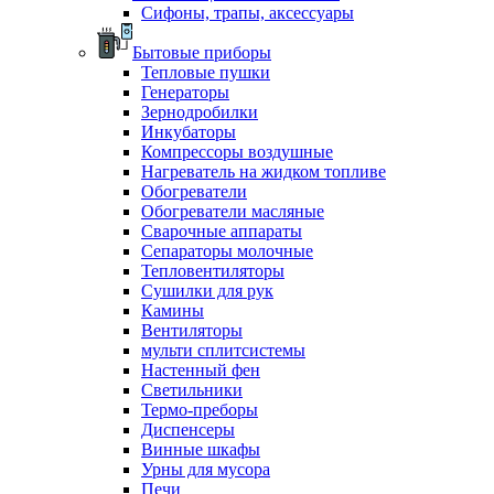
Сифоны, трапы, аксессуары
Бытовые приборы
Тепловые пушки
Генераторы
Зернодробилки
Инкубаторы
Компрессоры воздушные
Нагреватель на жидком топливе
Обогреватели
Обогреватели масляные
Сварочные аппараты
Сепараторы молочные
Тепловентиляторы
Сушилки для рук
Камины
Вентиляторы
мульти сплитсистемы
Настенный фен
Светильники
Термо-преборы
Диспенсеры
Винные шкафы
Урны для мусора
Печи