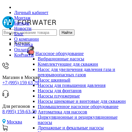
Личный кабинет
Монтаж
Бренды
Новости
Блог
О компании
Каталог
Доставка
Оплата
Насосное оборудование
Контакты
Вибрационные насосы
Комплектующие для скважин
Насос для увеличения давления газа и
невзрывоопасных газов
Магазин в Москве
Насос шкивный
+7 (995) 159 63 79
Насосы для повышения давления
Насосы для фонтанов
Насосы плунжерные
Насосы шнековые и винтовые для скважин
Для регионов
Промышленное насосное оборудование
8 (995) 159-63-79
Автоматика для насосов
Циркуляционные и рециркуляционные
Москва
насосы
Дренажные и фекальные насосы