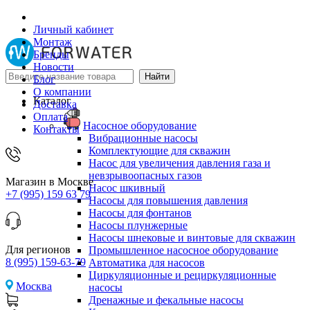
Личный кабинет
Монтаж
Бренды
Новости
Блог
О компании
Каталог
Доставка
Оплата
Насосное оборудование
Контакты
Вибрационные насосы
Комплектующие для скважин
Насос для увеличения давления газа и
невзрывоопасных газов
Магазин в Москве
Насос шкивный
+7 (995) 159 63 79
Насосы для повышения давления
Насосы для фонтанов
Насосы плунжерные
Насосы шнековые и винтовые для скважин
Для регионов
Промышленное насосное оборудование
8 (995) 159-63-79
Автоматика для насосов
Циркуляционные и рециркуляционные
Москва
насосы
Дренажные и фекальные насосы