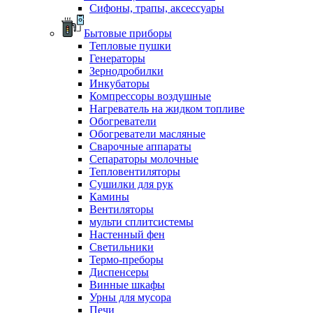
Сифоны, трапы, аксессуары
Бытовые приборы
Тепловые пушки
Генераторы
Зернодробилки
Инкубаторы
Компрессоры воздушные
Нагреватель на жидком топливе
Обогреватели
Обогреватели масляные
Сварочные аппараты
Сепараторы молочные
Тепловентиляторы
Сушилки для рук
Камины
Вентиляторы
мульти сплитсистемы
Настенный фен
Светильники
Термо-преборы
Диспенсеры
Винные шкафы
Урны для мусора
Печи