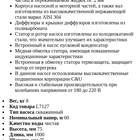
частиц в перекачиваемой жидкости: 2 мм
Корпуса насосной и моторной частей, а также вал
изготовлены из высококачественной нержавеющей
стали марки AISI 304
Диффузоры и крышки диффузоров изготовлены из
поликарбоната
Статор и ротор насоса изготовлены из холоднокатаной
стали, что значительно улучшает их характеристики
Встроенный в насос пусковой конденсатор
Медная обмотка статора, имеющая повышенные
индукционные характеристики
Встроенная в обмотку статора термозащита, защищает
мотор от перегрева
В данном насосе использованы высококачественные
подшипники корпорации C&U
Высокая и стабильная производительность при
колебаниях напряжения от 180 до 220 В
Вес, кг
8
Код товара
L7127
Тип насоса
скважинный
Номинальный напор, м
60
Качество воды
чистая
Высота, мм
75
Длина, мм
1000