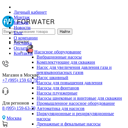
Личный кабинет
Монтаж
Бренды
Новости
Блог
О компании
Каталог
Доставка
Оплата
Насосное оборудование
Контакты
Вибрационные насосы
Комплектующие для скважин
Насос для увеличения давления газа и
невзрывоопасных газов
Магазин в Москве
Насос шкивный
+7 (995) 159 63 79
Насосы для повышения давления
Насосы для фонтанов
Насосы плунжерные
Насосы шнековые и винтовые для скважин
Для регионов
Промышленное насосное оборудование
8 (995) 159-63-79
Автоматика для насосов
Циркуляционные и рециркуляционные
Москва
насосы
Дренажные и фекальные насосы