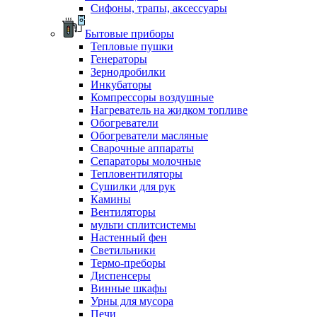
Сифоны, трапы, аксессуары
Бытовые приборы
Тепловые пушки
Генераторы
Зернодробилки
Инкубаторы
Компрессоры воздушные
Нагреватель на жидком топливе
Обогреватели
Обогреватели масляные
Сварочные аппараты
Сепараторы молочные
Тепловентиляторы
Сушилки для рук
Камины
Вентиляторы
мульти сплитсистемы
Настенный фен
Светильники
Термо-преборы
Диспенсеры
Винные шкафы
Урны для мусора
Печи