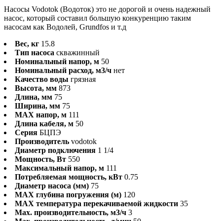
Насосы Vodotok (Водоток) это не дорогой и очень надежный
насос, который составил большую конкуренцию таким
насосам как Водолей, Grundfos и т.д
Вес, кг
15.8
Тип насоса
скважинный
Номинальный напор, м
50
Номинальный расход, м3/ч
нет
Качество воды
грязная
Высота, мм
873
Длина, мм
75
Ширина, мм
75
MAX напор, м
111
Длина кабеля, м
50
Серия
БЦПЭ
Производитель
vodotok
Диаметр подключения
1 1/4
Мощность, Вт
550
Максимальный напор, м
111
Потребляемая мощность, кВт
0.75
Диаметр насоса (мм)
75
MAX глубина погружения (м)
120
MAX температура перекачиваемой жидкости
35
Max. производительность, м3/ч
3