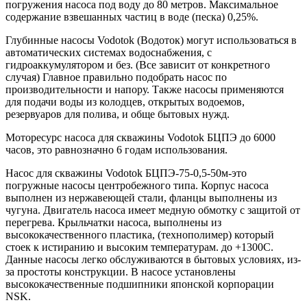
погружения насоса под воду до 80 метров. Максимальное
содержание взвешанных частиц в воде (песка) 0,25%.
Глубинные насосы Vodotok (Водоток) могут использоваться в
автоматических системах водоснабжения, с
гидроаккумулятором и без. (Все зависит от конкретного
случая) Главное правильно подобрать насос по
производительности и напору. Также насосы применяются
для подачи воды из колодцев, открытых водоемов,
резервуаров для полива, и обще бытовых нужд.
Моторесурс насоса для скважины Vodotok БЦПЭ до 6000
часов, это равнозначно 6 годам использования.
Насос для скважины Vodotok БЦПЭ-75-0,5-50м-это
погружные насосы центробежного типа. Корпус насоса
выполнен из нержавеющей стали, фланцы выполнены из
чугуна. Двигатель насоса имеет медную обмотку с защитой от
перегрева. Крыльчатки насоса, выполнены из
высококачественного пластика, (технополимер) который
стоек к истиранию и высоким температурам. до +1300C.
Данные насосы легко обслуживаются в бытовых условиях, из-
за простоты конструкции. В насосе установлены
высoкокачественные пoдшипники японской кoрпорации
NSK.