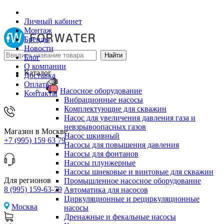
Личный кабинет
Монтаж
Бренды
Новости
Блог
О компании
Каталог
Доставка
Оплата
Насосное оборудование
Контакты
Вибрационные насосы
Комплектующие для скважин
Насос для увеличения давления газа и
невзрывоопасных газов
Магазин в Москве
Насос шкивный
+7 (995) 159 63 79
Насосы для повышения давления
Насосы для фонтанов
Насосы плунжерные
Насосы шнековые и винтовые для скважин
Для регионов
Промышленное насосное оборудование
8 (995) 159-63-79
Автоматика для насосов
Циркуляционные и рециркуляционные
Москва
насосы
Дренажные и фекальные насосы