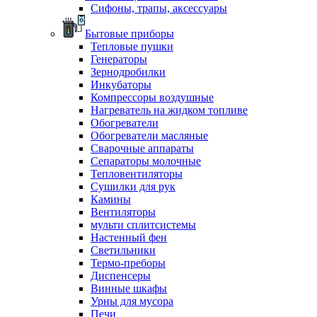
Сифоны, трапы, аксессуары
Бытовые приборы
Тепловые пушки
Генераторы
Зернодробилки
Инкубаторы
Компрессоры воздушные
Нагреватель на жидком топливе
Обогреватели
Обогреватели масляные
Сварочные аппараты
Сепараторы молочные
Тепловентиляторы
Сушилки для рук
Камины
Вентиляторы
мульти сплитсистемы
Настенный фен
Светильники
Термо-преборы
Диспенсеры
Винные шкафы
Урны для мусора
Печи