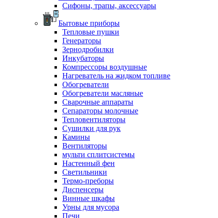
Сифоны, трапы, аксессуары
Бытовые приборы
Тепловые пушки
Генераторы
Зернодробилки
Инкубаторы
Компрессоры воздушные
Нагреватель на жидком топливе
Обогреватели
Обогреватели масляные
Сварочные аппараты
Сепараторы молочные
Тепловентиляторы
Сушилки для рук
Камины
Вентиляторы
мульти сплитсистемы
Настенный фен
Светильники
Термо-преборы
Диспенсеры
Винные шкафы
Урны для мусора
Печи