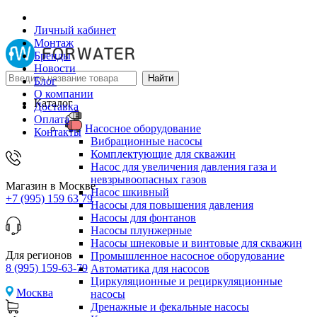
Личный кабинет
Монтаж
Бренды
Новости
Блог
О компании
Каталог
Доставка
Оплата
Насосное оборудование
Контакты
Вибрационные насосы
Комплектующие для скважин
Насос для увеличения давления газа и
невзрывоопасных газов
Магазин в Москве
Насос шкивный
+7 (995) 159 63 79
Насосы для повышения давления
Насосы для фонтанов
Насосы плунжерные
Насосы шнековые и винтовые для скважин
Для регионов
Промышленное насосное оборудование
8 (995) 159-63-79
Автоматика для насосов
Циркуляционные и рециркуляционные
Москва
насосы
Дренажные и фекальные насосы