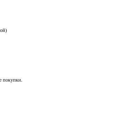
бой)
е покупки.