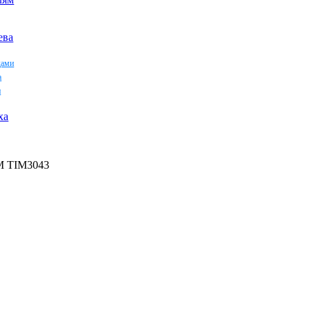
ева
дами
а
и
ха
IM TIM3043