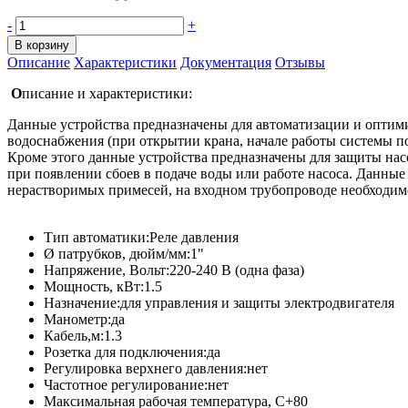
-
+
В корзину
Описание
Характеристики
Документация
Отзывы
О
писание и характеристики:
Данные устройства предназначены для автоматизации и оптим
водоснабжения (при открытии крана, начале работы системы по
Кроме этого данные устройства предназначены для защиты насо
при появлении сбоев в подаче воды или работе насоса. Данные
нерастворимых примесей, на входном трубопроводе необходимо 
Тип автоматики:
Реле давления
Ø патрубков, дюйм/мм:
1"
Напряжение, Вольт:
220-240 В (одна фаза)
Мощность, кВт:
1.5
Назначение:
для управления и защиты электродвигателя
Манометр:
да
Кабель,м:
1.3
Розетка для подключения:
да
Регулировка верхнего давления:
нет
Частотное регулирование:
нет
Максимальная рабочая температура, С
+80