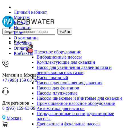
Личный кабинет
Монтаж
Бренды
Новости
Блог
О компании
Каталог
Доставка
Оплата
Насосное оборудование
Контакты
Вибрационные насосы
Комплектующие для скважин
Насос для увеличения давления газа и
невзрывоопасных газов
Магазин в Москве
Насос шкивный
+7 (995) 159 63 79
Насосы для повышения давления
Насосы для фонтанов
Насосы плунжерные
Насосы шнековые и винтовые для скважин
Для регионов
Промышленное насосное оборудование
8 (995) 159-63-79
Автоматика для насосов
Циркуляционные и рециркуляционные
Москва
насосы
Дренажные и фекальные насосы