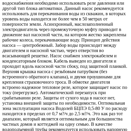
водоснабжения необходимо использовать реле давления или
другой тип блока автоматики. Данный насос рекомендуется
использовать для перекачивания воды из скважин, в которых
уровень воды находится не более чем в 50 метрах от
поверхности земли. Асинхронный, маслозаполненный
электродвигатель через промежуточную муфту приводит в
движение вал насосной части, на котором жестко закреплены
рабочие колеса, перекачивающие воду. Принцип действия
насоса — центробежный. Забор воды происходит между
двигателем и насосной частью, через отверстия во
всасывающей решетке. Насос снабжен электрокабелем и
конденсаторным блоком. Кабель выведен из двигателя и
проходит вдоль насосной части сбоку, под защитной планкой.
Верхняя крышка насоса с резьбовым патрубком (без
встроенного обратного клапана), и двумя проушинами для
крепления страховочного троса. В обмотке двигателя
встроено надежное тепловое реле, которое защищает насос по
току (перегрузке). Автоматический перезапуск при
срабатывании реле. Защиты от сухого хода в насосе нет,
установка внешней защиты по необходимости. Оптимальная
зона эксплуатации насоса Водолей БЦПЭ 0,5-80 У по расходу
находится в пределах от 0,7 м?/ч до 2,5 м?/ч. Это как раз тот
диапазон, который является оптимальным для большинства
частных домов и коттеджей на одну семью. В качестве
водоподъемной трубы рекомендуется использовать напорную