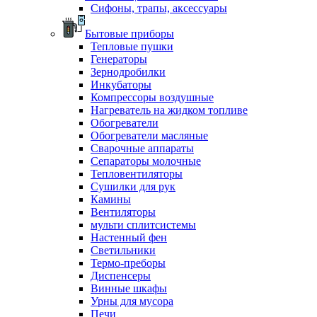
Сифоны, трапы, аксессуары
Бытовые приборы
Тепловые пушки
Генераторы
Зернодробилки
Инкубаторы
Компрессоры воздушные
Нагреватель на жидком топливе
Обогреватели
Обогреватели масляные
Сварочные аппараты
Сепараторы молочные
Тепловентиляторы
Сушилки для рук
Камины
Вентиляторы
мульти сплитсистемы
Настенный фен
Светильники
Термо-преборы
Диспенсеры
Винные шкафы
Урны для мусора
Печи