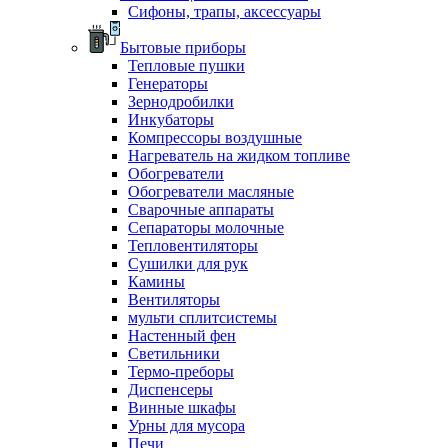
Сифоны, трапы, аксессуары
Бытовые приборы
Тепловые пушки
Генераторы
Зернодробилки
Инкубаторы
Компрессоры воздушные
Нагреватель на жидком топливе
Обогреватели
Обогреватели масляные
Сварочные аппараты
Сепараторы молочные
Тепловентиляторы
Сушилки для рук
Камины
Вентиляторы
мульти сплитсистемы
Настенный фен
Светильники
Термо-преборы
Диспенсеры
Винные шкафы
Урны для мусора
Печи