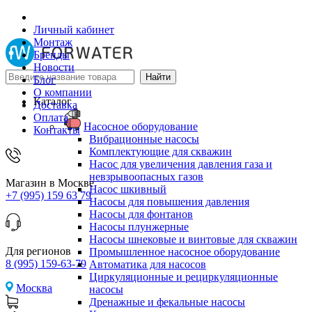
Личный кабинет
Монтаж
Бренды
Новости
Блог
О компании
Каталог
Доставка
Оплата
Насосное оборудование
Контакты
Вибрационные насосы
Комплектующие для скважин
Насос для увеличения давления газа и
невзрывоопасных газов
Магазин в Москве
Насос шкивный
+7 (995) 159 63 79
Насосы для повышения давления
Насосы для фонтанов
Насосы плунжерные
Насосы шнековые и винтовые для скважин
Для регионов
Промышленное насосное оборудование
8 (995) 159-63-79
Автоматика для насосов
Циркуляционные и рециркуляционные
Москва
насосы
Дренажные и фекальные насосы