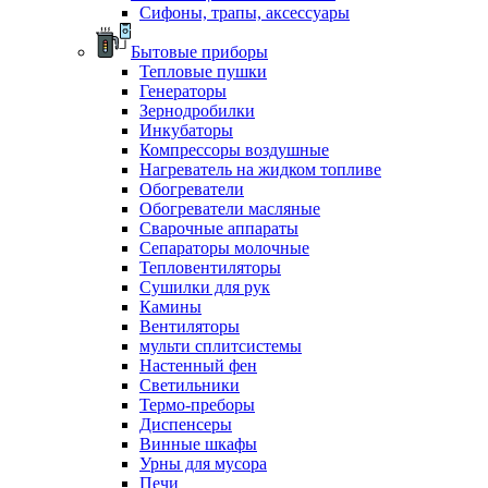
Сифоны, трапы, аксессуары
Бытовые приборы
Тепловые пушки
Генераторы
Зернодробилки
Инкубаторы
Компрессоры воздушные
Нагреватель на жидком топливе
Обогреватели
Обогреватели масляные
Сварочные аппараты
Сепараторы молочные
Тепловентиляторы
Сушилки для рук
Камины
Вентиляторы
мульти сплитсистемы
Настенный фен
Светильники
Термо-преборы
Диспенсеры
Винные шкафы
Урны для мусора
Печи