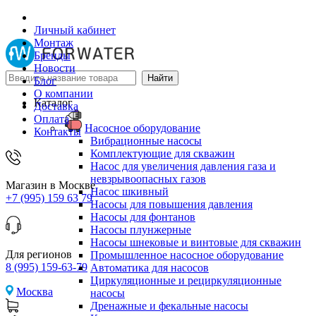
Личный кабинет
Монтаж
Бренды
Новости
Блог
О компании
Каталог
Доставка
Оплата
Насосное оборудование
Контакты
Вибрационные насосы
Комплектующие для скважин
Насос для увеличения давления газа и
невзрывоопасных газов
Магазин в Москве
Насос шкивный
+7 (995) 159 63 79
Насосы для повышения давления
Насосы для фонтанов
Насосы плунжерные
Насосы шнековые и винтовые для скважин
Для регионов
Промышленное насосное оборудование
8 (995) 159-63-79
Автоматика для насосов
Циркуляционные и рециркуляционные
Москва
насосы
Дренажные и фекальные насосы