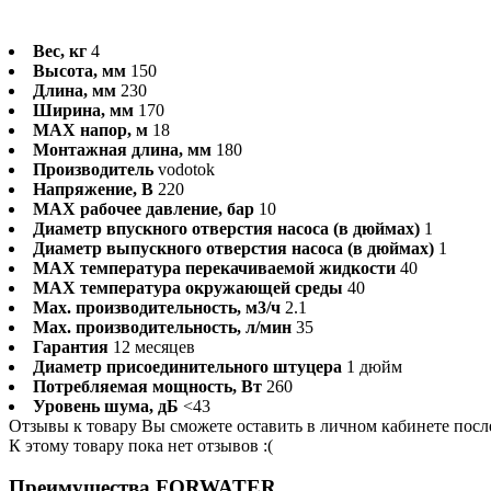
Вес, кг
4
Высота, мм
150
Длина, мм
230
Ширина, мм
170
MAX напор, м
18
Монтажная длина, мм
180
Производитель
vodotok
Напряжение, В
220
MAX рабочее давление, бар
10
Диаметр впускного отверстия насоса (в дюймах)
1
Диаметр выпускного отверстия насоса (в дюймах)
1
MAX температура перекачиваемой жидкости
40
MAX температура окружающей среды
40
Max. производительность, м3/ч
2.1
Max. производительность, л/мин
35
Гарантия
12 месяцев
Диаметр присоединительного штуцера
1 дюйм
Потребляемая мощность, Вт
260
Уровень шума, дБ
<43
Отзывы к товару Вы сможете оставить в личном кабинете посл
К этому товару пока нет отзывов :(
Преимущества FORWATER