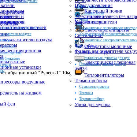
Печи
ер для туалетной бумаги
ватели
Пульт управления
Электрические печи
ндиционеры
Капельный полив
нодробилки
Дровяные Печи
оздуха
еские
деватели и
Электрические
Тепловая завеса без нагр
дрова
ктующие
ли воздуха
цесушители
Увлажнители
полотенцесушители
убаторы
 полотенцесушителей
енный осушитель воздуха
Увлажнитель с погружными электро
Сварочные аппараты
мины
 осушители воздуха
Ультразвуковой увлажнитель воздух
Светильники
ельувлажнители воздуха
окамины
Увлажнитель с электронагревателям
ераторы
Фанкойлы
Сепараторы молочные
е порталы
ая вентиляционная
Фильтр для очистителя возду
Сушилки для рук
еские порталы
ка
Металлическая сушилка для рук
ый биокамин
новытяжные
Электрическая тепловая
Пластиковая сушилка для рук
 очаги
ционные установки
завеса
ины
ос вибрационный "Ручеек-1" 10м
Тепловентиляторы
Термо-преборы
прессоры воздушные
Сумкахолодильник
реватель на жидком
Термосы
Термоконтейнер
ный фен
Урны для мусора